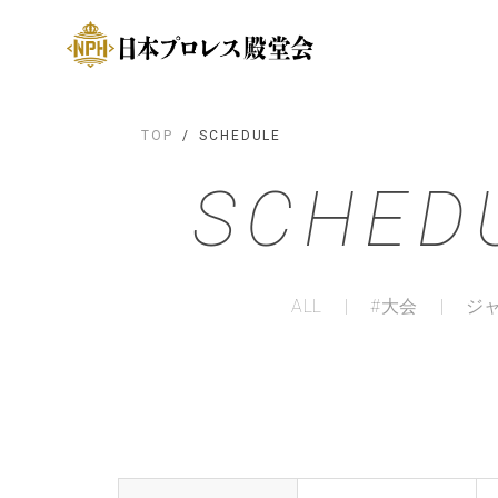
TOP
SCHEDULE
SCHED
ALL
#大会
ジ